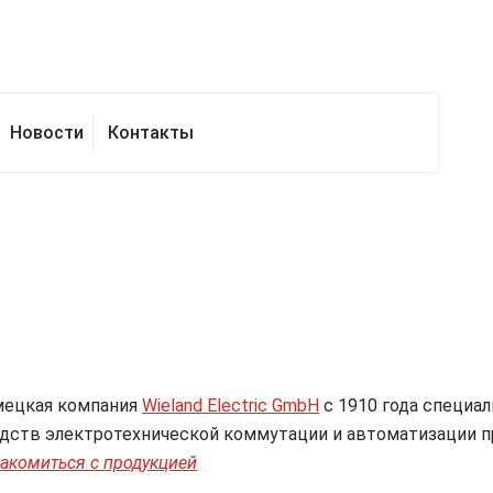
ьным дистрибьютором и поставщиком продукции Kissling, E-T-
Новости
Контакты
ецкая компания
Wieland Electric GmbH
с 1910 года специа
дств электротехнической коммутации и автоматизации 
акомиться с продукцией