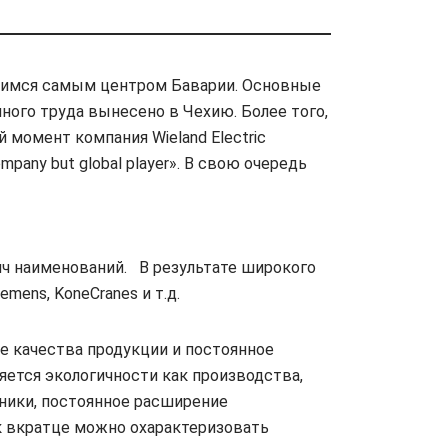
ющимся самым центром Баварии. Основные
ого труда вынесено в Чехию. Более того,
 момент компания Wieland Electric
pany but global player». В свою очередь
ч наименований. В результате широкого
emens, KoneCranes и т.д.
е качества продукции и постоянное
ется экологичности как производства,
хники, постоянное расширение
ак вкратце можно охарактеризовать