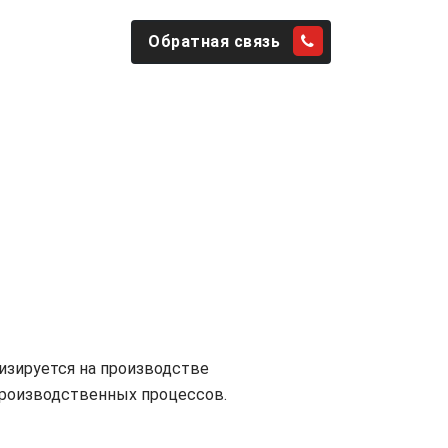
Обратная связь
A, Phoenix contact, Acome, Leoni, Zettler Group, Wieland-E
лизируется на производстве
производственных процессов.