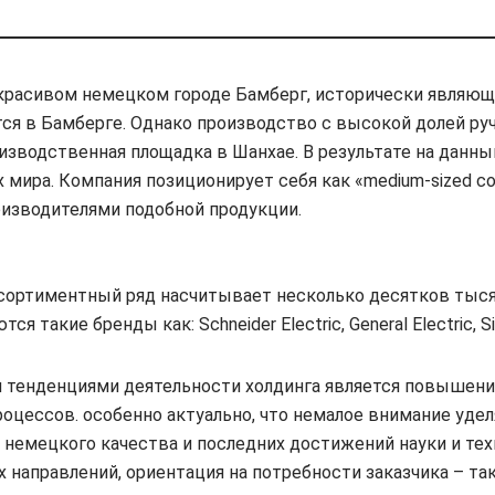
 красивом немецком городе Бамберг, исторически явля
 в Бамберге. Однако производство с высокой долей ручн
зводственная площадка в Шанхае. В результате на данный
мира. Компания позиционирует себя как «medium-sized com
оизводителями подобной продукции.
сортиментный ряд насчитывает несколько десятков тыся
такие бренды как: Schneider Electric, General Electric, Si
и тенденциями деятельности холдинга является повышени
ессов. особенно актуально, что немалое внимание уделя
о немецкого качества и последних достижений науки и те
 направлений, ориентация на потребности заказчика – т