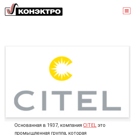
Перейти
к
содержимому
Группа компаний “Конэктро” является официальным дистрибь
Основанная в 1937, компания
CITEL
это
промышленная группа, которая